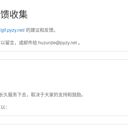
r 反馈收集
//gif.pyzy.net/
的建议和反馈。
，或邮件给 huzunjie@pyzy.net 。
否长久服务下去，取决于大家的支持和鼓励。
可以：