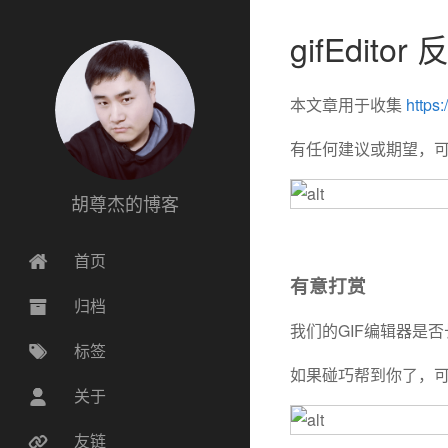
gifEdito
本文章用于收集
https:
有任何建议或期望，可以留言
胡尊杰的博客
首页
有意打赏
归档
我们的GIF编辑器是
标签
如果碰巧帮到你了，
关于
友链